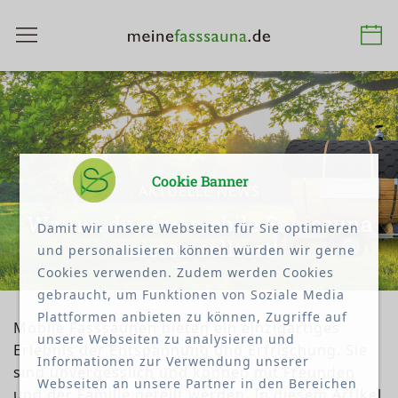
Cookie Banner
AKTUELLE NEWS
Warum du eine mobile Fasssauna
Damit wir unsere Webseiten für Sie optimieren
mieten solltest!
und personalisieren können würden wir gerne
Cookies verwenden. Zudem werden Cookies
gebraucht, um Funktionen von Soziale Media
Plattformen anbieten zu können, Zugriffe auf
Mobile Fasssaunen bieten ein einzigartiges
unsere Webseiten zu analysieren und
Erlebnis der Entspannung und Erfrischung. Sie
Informationen zur Verwendung unserer
sind unvergesslich und können mit Freunden
Webseiten an unsere Partner in den Bereichen
und der Familie geteilt werden. In diesem Artikel