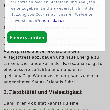
der sozialen Medien, Anzeigen und Analysen
erfährst du, warum du eine mobile Fasssauna
weiterzugeben. Sind Sie widerruflich mit der
mieten solltest und wie du sie optimal nutzen
Nutzung von Cookies auf unseren Webseiten
kannst.
mehr dazu
einverstanden?(
)
1. Entspannung und Wohlbefinden
Einverstanden
Eine mobile Fasssauna von
MeineFasssauna
bietet eine entspannende und erfrischende
Atmosphäre, die perfekt ist, um den
Alltagsstress abzubauen und neue Energie zu
tanken. Die runde Form der Fasssauna sorgt für
eine bessere Luftzirkulation und eine
gleichmäßige Wärmeverteilung, was zu einem
angenehmen Sauna-Erlebnis führt.
2. Flexibilität und Vielseitigkeit
Dank ihrer Mobilität kannst du eine
Fasssauna an verschiedenen Standorten